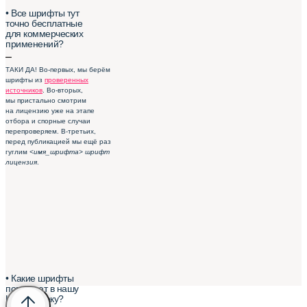
• Все шрифты тут
точно бесплатные
для коммерческих
применений?
–
ТАКИ ДА! Во-первых, мы берём
шрифты из
проверенных
источников
. Во-вторых,
мы пристально смотрим
на лицензию уже на этапе
отбора и спорные случаи
перепроверяем. В-третьих,
перед публикацией мы ещё раз
гуглим
<имя_шрифта> шрифт
лицензия
.
• Какие шрифты
попадают в нашу
Шрифтотеку?