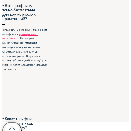
• Все шрифты тут
точно бесплатные
для коммерческих
применений?
–
ТАКИ ДА! Во-первых, мы берём
шрифты из
проверенных
источников
. Во-вторых,
мы пристально смотрим
на лицензию уже на этапе
отбора и спорные случаи
перепроверяем. В-третьих,
перед публикацией мы ещё раз
гуглим
<имя_шрифта> шрифт
лицензия
.
• Какие шрифты
попадают в нашу
Шрифтотеку?