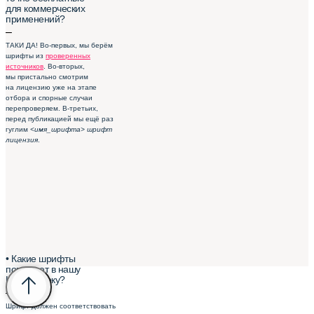
для коммерческих
применений?
–
ТАКИ ДА! Во-первых, мы берём
шрифты из
проверенных
источников
. Во-вторых,
мы пристально смотрим
на лицензию уже на этапе
отбора и спорные случаи
перепроверяем. В-третьих,
перед публикацией мы ещё раз
гуглим
<имя_шрифта> шрифт
лицензия
.
• Какие шрифты
попадают в нашу
Шрифтотеку?
–
Шрифт должен соответствовать