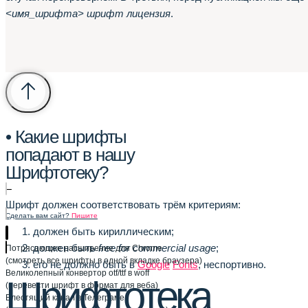
<имя_шрифта> шрифт лицензия
.
• Какие шрифты
попадают в нашу
Шрифтотеку?
–
Шрифт должен соответствовать трём критериям:
Сделать вам сайт?
Пишите
должен быть кириллическим;
должен быть
free for commercial usage
;
Потрясающее расширение для Chrome
(смотреть все шрифты в одной вкладке браузера)
его не должно быть в
Google
Fonts
, неспортивно.
Великолепный конвертор otf/ttf в woff
Шрифтотека
(перевести шрифт в формат для веба)
Блестящий канал в Телеграме