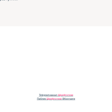
Telegram-канал
Шрифтотеки
Паблик
Шрифтотеки
ВКонтакте