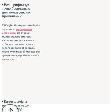
• Все шрифты тут
точно бесплатные
для коммерческих
применений?
–
ТАКИ ДА! Во-первых, мы берём
шрифты из
проверенных
источников
. Во-вторых,
мы пристально смотрим
на лицензию уже на этапе
отбора и спорные случаи
перепроверяем. В-третьих,
перед публикацией мы ещё раз
гуглим
<имя_шрифта> шрифт
лицензия
.
• Какие шрифты
попадают в нашу
Шрифтотеку?