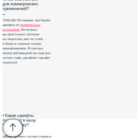
для коммерческих
применений?
–
ТАКИ ДА! Во-первых, мы берём
шрифты из
проверенных
источников
. Во-вторых,
мы пристально смотрим
на лицензию уже на этапе
отбора и спорные случаи
перепроверяем. В-третьих,
перед публикацией мы ещё раз
гуглим
<имя_шрифта> шрифт
лицензия
.
• Какие шрифты
попадают в нашу
Шрифтотеку?
–
Шрифт должен соответствовать