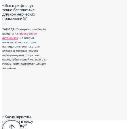
• Все шрифты тут
точно бесплатные
для коммерческих
применений?
–
ТАКИ ДА! Во-первых, мы берём
шрифты из
проверенных
источников
. Во-вторых,
мы пристально смотрим
на лицензию уже на этапе
отбора и спорные случаи
перепроверяем. В-третьих,
перед публикацией мы ещё раз
гуглим
<имя_шрифта> шрифт
лицензия
.
• Какие шрифты
попадают в нашу
Шрифтотеку?