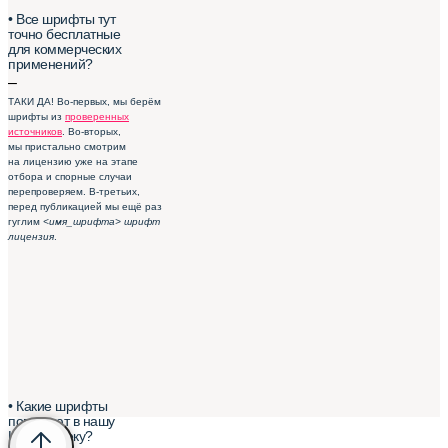
• Все шрифты тут
точно бесплатные
для коммерческих
применений?
–
ТАКИ ДА! Во-первых, мы берём
шрифты из
проверенных
источников
. Во-вторых,
мы пристально смотрим
на лицензию уже на этапе
отбора и спорные случаи
перепроверяем. В-третьих,
перед публикацией мы ещё раз
гуглим
<имя_шрифта> шрифт
лицензия
.
• Какие шрифты
попадают в нашу
Шрифтотеку?