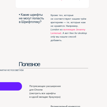
• Какие шрифты
Кроме тех, которые
не могут попасть
не соответствуют нашим трём
в Шрифтотеку?
критериям — те, которые нам
не нравятся. Например,
London
из
коллекции Jovanny
Lemonad
. А вот
free for desktop
only
мы нашли способ
добавить.
Полезное
 ФИГНИ НЕ ПОСОВЕТУЕМ
Потрясающее расширение
для Chrome
(смотреть все шрифты
в одной вкладке браузера)
Великолепный конвертор