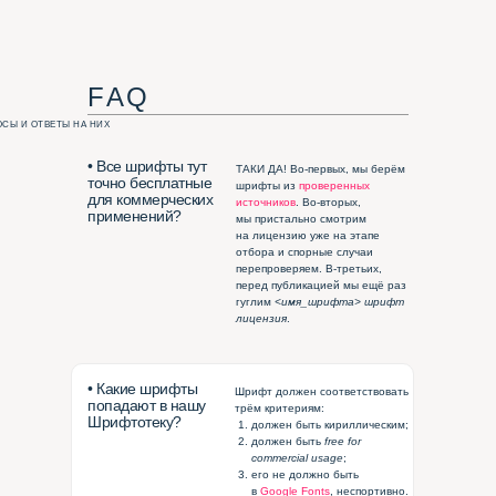
F A Q
СЫ И ОТВЕТЫ НА НИХ
• Все шрифты тут
ТАКИ ДА! Во-первых, мы берём
точно бесплатные
шрифты из
проверенных
для коммерческих
источников
. Во-вторых,
применений?
мы пристально смотрим
на лицензию уже на этапе
отбора и спорные случаи
перепроверяем. В-третьих,
перед публикацией мы ещё раз
гуглим
<имя_шрифта> шрифт
лицензия
.
• Какие шрифты
Шрифт должен соответствовать
попадают в нашу
трём критериям:
Шрифтотеку?
должен быть кириллическим;
должен быть
free for
commercial usage
;
его не должно быть
в
Google
Fonts
, неспортивно.