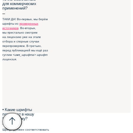
для коммерческих
применений?
–
ТАКИ ДА! Во-первых, мы берём
шрифты из
проверенных
источников
. Во-вторых,
мы пристально смотрим
на лицензию уже на этапе
отбора и спорные случаи
перепроверяем. В-третьих,
перед публикацией мы ещё раз
гуглим
<имя_шрифта> шрифт
лицензия
.
• Какие шрифты
попадают в нашу
Шрифтотеку?
–
Шрифт должен соответствовать