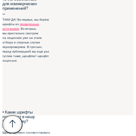
для коммерческих
применений?
–
ТАКИ ДА! Во-первых, мы берём
шрифты из
проверенных
источников
. Во-вторых,
мы пристально смотрим
на лицензию уже на этапе
отбора и спорные случаи
перепроверяем. В-третьих,
перед публикацией мы ещё раз
гуглим
<имя_шрифта> шрифт
лицензия
.
• Какие шрифты
попадают в нашу
Шрифтотеку?
–
Шрифт должен соответствовать