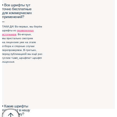
• Все шрифты тут
точно бесплатные
для коммерческих
применений?
–
ТАКИ ДА! Во-первых, мы берём
шрифты из
проверенных
источников
. Во-вторых,
мы пристально смотрим
на лицензию уже на этапе
отбора и спорные случаи
перепроверяем. В-третьих,
перед публикацией мы ещё раз
гуглим
<имя_шрифта> шрифт
лицензия
.
• Какие шрифты
попадают в нашу
Шрифтотеку?