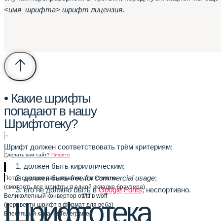
<имя_шрифта> шрифт лицензия
.
• Какие шрифты
попадают в нашу
Шрифтотеку?
–
Шрифт должен соответствовать трём критериям:
Сделать вам сайт?
Пишите
должен быть кириллическим;
должен быть
free for commercial usage
;
Потрясающее расширение для Chrome
(смотреть все шрифты в одной вкладке браузера)
его не должно быть в
Google
Fonts
, неспортивно.
Великолепный конвертор otf/ttf в woff
Шрифтотека
(перевести шрифт в формат для веба)
Блестящий канал в Телеграме