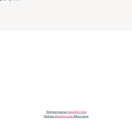
Telegram-канал
Шрифтотеки
Паблик
Шрифтотеки
ВКонтакте