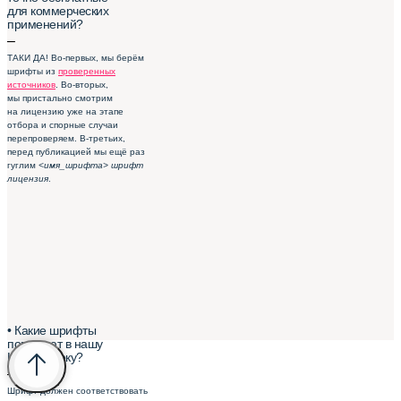
для коммерческих
применений?
–
ТАКИ ДА! Во-первых, мы берём
шрифты из
проверенных
источников
. Во-вторых,
мы пристально смотрим
на лицензию уже на этапе
отбора и спорные случаи
перепроверяем. В-третьих,
перед публикацией мы ещё раз
гуглим
<имя_шрифта> шрифт
лицензия
.
• Какие шрифты
попадают в нашу
Шрифтотеку?
–
Шрифт должен соответствовать