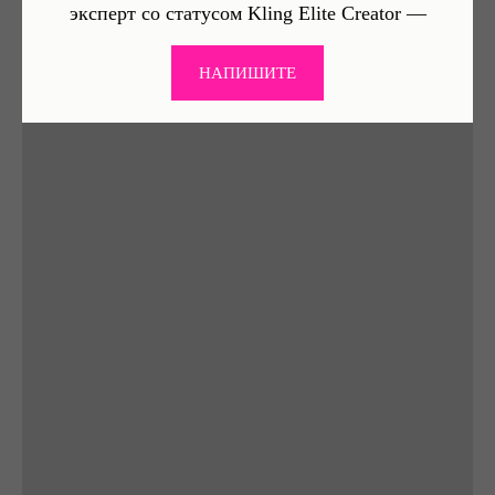
эксперт со статусом Kling Elite Creator —
НАПИШИТЕ
F A Q
ГЛАВНЫЕ ВОПРОСЫ И ОТВЕТЫ НА НИХ
• Все шрифты тут
ТАКИ ДА! Во-первых, мы берём
точно бесплатные
шрифты из
проверенных
для коммерческих
источников
. Во-вторых,
применений?
мы пристально смотрим
на лицензию уже на этапе
отбора и спорные случаи
перепроверяем. В-третьих,
перед публикацией мы ещё раз
гуглим
<имя_шрифта> шрифт
лицензия
.